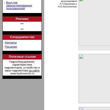
возглавляют
·
Вход для
Т.Г.Сергеева и
зарегистрированных
А.Е.Капитонов.
пользователей
Реклама
•••
•••
Сотрудничество
·
Контакты
·
Расценки
Полезные ссылки
Гидрооборудование,
характеристики
гидромоторов, устройство и
заказ гидромотора
на сайте
www.hydroservis.ru