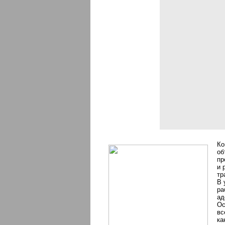
Ко
об
пр
и 
тр
В 
ра
ад
Ос
вс
ка