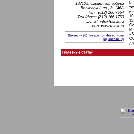
9.
192102, Санкт-Петербург
те
Волковский пр., д. 146А
ин
Тел.: (812) 166-7554
10
Тел./факс: (812) 166-1730
11
Е-mail: info@talnik.ru
Ос
http: www.talnik.ru
Ми
«Б
Вакансии (0)
Товары (0)
Инвестиции
ОО
(0)
Заявки (0)
др
Полезные статьи