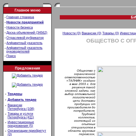
Главное меню
·
Главная страница
БИ
·
Новости предприятий
·
Новости бизнеса
·
Доска объявлений (34562)
Новости (0)
Вакансии (0)
Товары (0)
Инвестици
·
Отраслевой рубрикатор
ОБЩЕСТВО С ОГ
·
Алфавитный указатель
·
Алфавитный указатель
руководителей
·
Поиск
Предложения
Общество с
ограниченной
ответственностью
«ТАЛНИК» создано
в мае 2003 г. для
решения такой
сложной задачи, как
·
Тендеры
выбор оптимальной
логистической
·
Добавить тендер
цепи доставки
продукции от
·
Вакансии
производителя до
Петербурга (108)
потребителя.
·
Товары и услуги
Трудовой
Петербурга (411)
коллектив,
состоящий из
·
Инвестиционные
опытных
предложения (5)
специалистов в
·
Организации приобретут
области грузовых
(0)
перевозок,