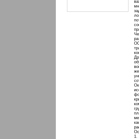
ва
мн
за
ло
по
со
пр
Че
ра
ОО
тр
ко
Др
об
во
же
ун
со
Ок
ис
фо
кр
ко
гр
пл
ме
ка
ра
Ос
1.