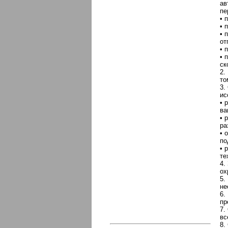
ав
пе
• 
• 
• 
от
• 
• 
ск
2.
то
3.
ис
• 
ва
• 
ра
• 
по
• 
те
4.
ох
5.
не
6.
пр
7.
вс
8.