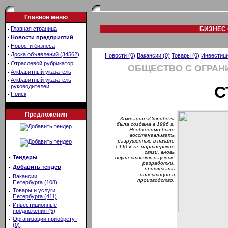
Главное меню
·
Главная страница
БИЗНЕС 
·
Новости предприятий
·
Новости бизнеса
·
Доска объявлений (34562)
Новости (0)
Вакансии (0)
Товары (0)
Инвестици
·
Отраслевой рубрикатор
ОБЩЕСТВО С ОГРАН
·
Алфавитный указатель
·
Алфавитный указатель
руководителей
С
·
Поиск
Предложения
Компания «Стрибог»
была создана в 1996 г.
Необходимо было
восстанавливать
разрушенные в начале
1990-х гг. партнерские
связи, вновь
·
Тендеры
осуществлять научные
разработки,
·
Добавить тендер
привлекать
инвестиции в
·
Вакансии
производство.
Петербурга (108)
·
Товары и услуги
Петербурга (411)
·
Инвестиционные
предложения (5)
·
Организации приобретут
(0)