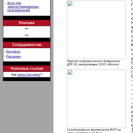
·
Вход для
зарегистрированных
пользователей
Реклама
•••
•••
Сотрудничество
·
Контакты
·
Расценки
Партия гидравлических домкратов
ДПГ-10, выпускаемых ООО «Волга»
Полезные ссылки
Как
легко похудеть
?
Складирование материалов ВСП на
производственной базе