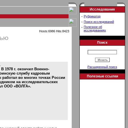
Исследования
·
Рубрикатор
·
Поиск исследований
·
Полезное об
исследованиях
Hosts:6986 Hits:8423
ТЬЮ
Поиск
.
Расширенный поиск
 В 1978 г. окончил Военно-
воинскую службу кадровым
Полезные ссылки
 работал во многих точках России
рудником на исследовательских
вал ООО «ВОЛГА».