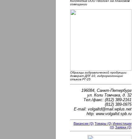
Коллектив ООО «Волга» на плановом
совещании
Образцы гидравлической продукции:
домкрат ДПГ-10, гидроразгонщик
стыков РГ-25
196084, Санкт-Петербург
ул. Коли Томчака, д. 32
Тел./факс: (812) 389-2161
(812) 389-0975
E-mail: volgaltd@mail.wplus.net
http: www.volgaltd.spb.ru
Вакансии (0)
Товары (0)
Инвестиции
(0)
Заявки (0)