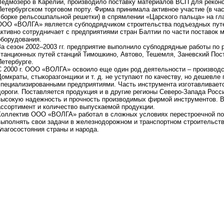
Ледмозеро в Карелии, производило поставку материалов ВСП для реконс
Петербургском торговом порту. Фирма принимала активное участие (в ча
сборке рельсошпальной решетки) в спрямлении «Царского пальца» на гл
ООО «ВОЛГА» является субподрядчиком строительства подъездных путей
активно сотрудничает с предприятиями стран Балтии по части поставок м
оборудования.
За сезон 2002–2003 гг. предприятие выполнило субподрядные работы по 
станционных путей станций Тимошкино, Автово, Тешемля, Заневский Пост
Петербурге.
С 2000 г. ООО «ВОЛГА» освоило еще один род деятельности – производс
Домкраты, стыкоразгонщики и т. д. не уступают по качеству, но дешевл
специализированными предприятиями. Часть инструмента изготавливаетс
дороги. Поставляется продукция и в другие регионы Северо-Запада Рос
высокую надежность и прочность производимых фирмой инструментов.
ассортимент и количество выпускаемой продукции.
Коллектив ООО «ВОЛГА» работал в сложных условиях перестроечной по
выполнять свои задачи в железнодорожном и транспортном строительств
благосостояния страны и народа.