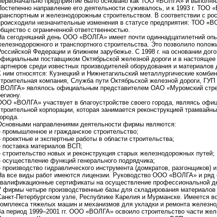
Первоначально предприятие было основано как ТОО «ВОЛГА» и выполняло
Постепенно направление его деятельности суживалось, и к 1993 г. ТОО 
транспортным и железнодорожным строительством. В соответствии с ро
происходили незначительные изменения в статусе предприятия: ТОО «В
общество с ограниченной ответственностью.
На сегодняшний день ООО «ВОЛГА» имеет почти одиннадцатилетний опыт
железнодорожного и транспортного строительства. Это позволило полож
Российской Федерации и ближнем зарубежье. С 1998 г. на основании до
официальным поставщиком Октябрьской железной дороги и в настоящее 
партнеров среди известных производителей оборудования и материалов 
К ним относятся: Кузнецкий и Нижнетагильский металлургические комби
строительная компания, Служба пути Октябрьской железной дороги, ГУП
«ВОЛГА» являлось официальным представителем ОАО «Муромский стре
региону.
ООО «ВОЛГА» участвует в благоустройстве своего города, являясь оф
строительной корпорации, которая занимается реконструкцией трамвайн
города.
Основными направлениями деятельности фирмы являются:
– промышленное и гражданское строительство;
– проектные и экспертные работы в области строительства;
– поставка материалов ВСП;
– строительство новых и реконструкция старых железнодорожных путей;
– осуществление функций генерального подрядчика;
– производство гидравлического инструмента (домкратов, разгонщиков) и
На все виды работ имеются лицензии. Руководство ООО «ВОЛГА» и ряд 
квалификационные сертификаты на осуществление профессиональной дея
У фирмы четыре производственные базы для складирования материалов 
Санкт-Петербургском узле, Республике Карелия и Мурманске. Имеется в
комплекса тяжелых машин и механизмов для укладки и ремонта железно
За период 1999–2001 гг. ООО «ВОЛГА» освоило строительство части же