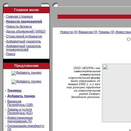
Главное меню
·
Главная страница
·
Новости предприятий
·
Новости бизнеса
·
Доска объявлений (34562)
Новости (0)
Вакансии (0)
Товары (0)
Инвестици
·
Отраслевой рубрикатор
О
·
Алфавитный указатель
·
Алфавитный указатель
руководителей
·
Поиск
Предложения
ООО «ВОЛГА» как
самостоятельная
коммерческая
строительная фирма
было образовано 22
января 1992 г. и с тех
пор успешно трудится
·
Тендеры
на строительном
рынке Северо-
·
Добавить тендер
Западного региона.
·
Вакансии
Петербурга (108)
·
Товары и услуги
Петербурга (411)
·
Инвестиционные
предложения (5)
·
Организации приобретут
(0)