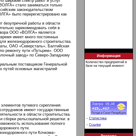
 широкий спектр работ и услуг.
«ВОЛГА» стало заниматься только
ссийским законодательством
ОЛГА» было перерегистрировано как
 безупречной работы в области
ительно зарекомендовать себя в
говора ООО «ВОЛГА» является
время имеет много постоянных
для железнодорожного строительства.
наты, ОАО «Северсталь», Балтийская
 по ремонту пути «Путьрем». ООО
лочный завод» по Северо-Западному
Информация
Количество предприятий в
ициальным поставщиком Генеральной
базе на текущий момент:
ых путей основных магистралей
 элементов путевого скрепления.
сотрудников имеют государственные
тельности в области строительства.
·
Статистика
и сборки рельсошпальной решетки: в
озможность использования полного
·
Ссылки
дорожного пути.
лезнодорожного пути Кочкома–