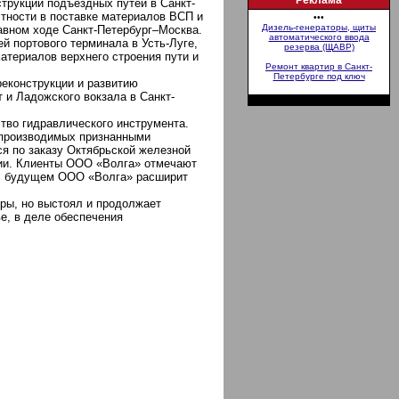
Реклама
трукции подъездных путей в Санкт-
стности в поставке материалов ВСП и
•••
Дизель-генераторы, щиты
авном ходе Санкт-Петербург–Москва.
автоматического ввода
 портового терминала в Усть-Луге,
резерва (ЩАВР)
атериалов верхнего строения пути и
Ремонт квартир в Санкт-
Петербурге под ключ
реконструкции и развитию
 и Ладожского вокзала в Санкт-
тво гидравлического инструмента.
е производимых признанными
я по заказу Октябрьской железной
сии. Клиенты ООО «Волга» отмечают
 В будущем ООО «Волга» расширит
ры, но выстоял и продолжает
е, в деле обеспечения