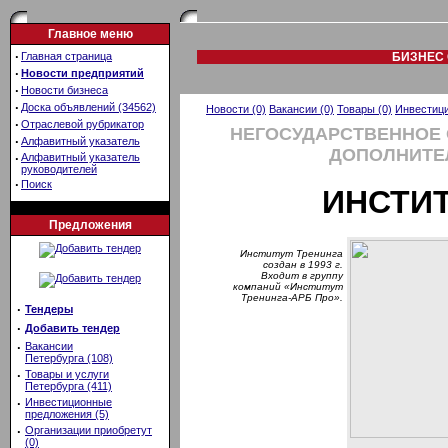
Главное меню
·
Главная страница
БИЗНЕС 
·
Новости предприятий
·
Новости бизнеса
·
Доска объявлений (34562)
Новости (0)
Вакансии (0)
Товары (0)
Инвестици
·
Отраслевой рубрикатор
НЕГОСУДАРСТВЕННОЕ
·
Алфавитный указатель
ДОПОЛНИТЕ
·
Алфавитный указатель
руководителей
·
Поиск
ИНСТИТ
Предложения
Институт Тренинга
создан в 1993 г.
Входит в группу
компаний «Институт
Тренинга-АРБ Про».
·
Тендеры
·
Добавить тендер
·
Вакансии
Петербурга (108)
·
Товары и услуги
Петербурга (411)
·
Инвестиционные
предложения (5)
·
Организации приобретут
(0)