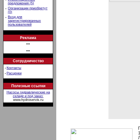
предложения (5)
·
Организации приобретут
(0)
·
Вход для
зарегистрированных
пользователей
Реклама
•••
•••
Сотрудничество
·
Контакты
·
Расценки
Полезные ссылки
Насосы гидравлические на
складе и под заказ:
www.hydroservis.ru