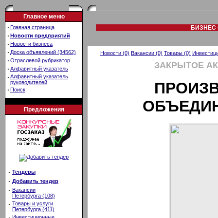
Главное меню
·
Главная страница
БИЗНЕС 
·
Новости предприятий
·
Новости бизнеса
·
Доска объявлений (34562)
Новости (0)
Вакансии (0)
Товары (0)
Инвестици
·
Отраслевой рубрикатор
ЗАКРЫТОЕ А
·
Алфавитный указатель
·
Алфавитный указатель
руководителей
ПРОИЗ
·
Поиск
ОБЪЕДИН
Предложения
·
Тендеры
·
Добавить тендер
·
Вакансии
Петербурга (108)
·
Товары и услуги
Петербурга (411)
·
Инвестиционные