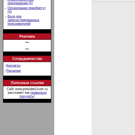
предложения (5)
·
Организации приобретут
(0)
·
Вход для
зарегистрированных
пользователей
Реклама
•••
•••
Сотрудничество
·
Контакты
·
Расценки
Полезные ссылки
Сайт www.pohudet21vek.ru
расскажет как
правильно
похудеть
!