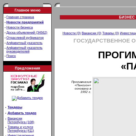
Главное меню
·
Главная страница
БИЗНЕС 
·
Новости предприятий
·
Новости бизнеса
·
Доска объявлений (34562)
Новости (0)
Вакансии (0)
Товары (0)
Инвестици
·
Отраслевой рубрикатор
ГОСУДАРСТВЕННОЕ 
·
Алфавитный указатель
·
Алфавитный указатель
руководителей
ПРОГИ
·
Поиск
«П
Предложения
Прогимназия
«Пансион»
основана в
1992 г.
·
Тендеры
·
Добавить тендер
·
Вакансии
Петербурга (108)
·
Товары и услуги
Петербурга (411)
·
Инвестиционные