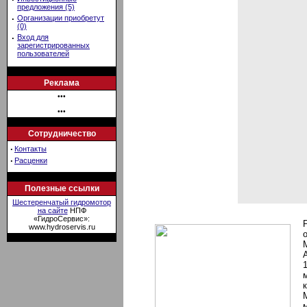
предложения (5)
·
Организации приобретут
(0)
·
Вход для
зарегистрированных
пользователей
Реклама
•••
•••
Сотрудничество
·
Контакты
·
Расценки
Полезные ссылки
Шестеренчатый гидромотор
на сайте
НПФ
«ГидроСервис»:
www.hydroservis.ru