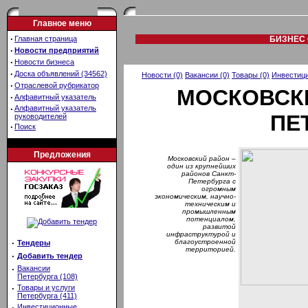
Главное меню
·
Главная страница
БИЗНЕС 
·
Новости предприятий
·
Новости бизнеса
·
Доска объявлений (34562)
Новости (0)
Вакансии (0)
Товары (0)
Инвестици
·
Отраслевой рубрикатор
МОСКОВСКИ
·
Алфавитный указатель
·
Алфавитный указатель
ПЕ
руководителей
·
Поиск
Предложения
Московский район –
один из крупнейших
районов Санкт-
Петербурга с
огромным
экономическим, научно-
техническим и
промышленным
потенциалом,
развитой
инфраструктурой и
·
благоустроенной
Тендеры
территорией.
·
Добавить тендер
·
Вакансии
Петербурга (108)
·
Товары и услуги
Петербурга (411)
·
Инвестиционные