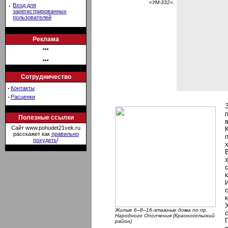
«УМ-332».
·
Вход для
зарегистрированных
пользователей
Реклама
•••
•••
Сотрудничество
·
Контакты
·
Расценки
Полезные ссылки
Сайт www.pohudet21vek.ru
расскажет как
правильно
похудеть
!
Жилые 6–8–16-этажные дома по пр.
Народного Ополчения (Красносельский
район)