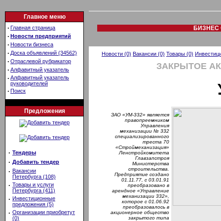
Главное меню
·
Главная страница
БИЗНЕС 
·
Новости предприятий
·
Новости бизнеса
·
Доска объявлений (34562)
Новости (0)
Вакансии (0)
Товары (0)
Инвестици
·
Отраслевой рубрикатор
ЗАКРЫТОЕ А
·
Алфавитный указатель
·
Алфавитный указатель
руководителей
·
Поиск
Предложения
ЗАО «УМ-332» является
правопреемником
Управления
механизации № 332
специализированного
треста 70
«Строймеханизация»
·
Тендеры
Ленстройкомитета
Главзапстроя
·
Добавить тендер
Министерства
строительства.
·
Вакансии
Предприятие создано
Петербурга (108)
01.11.77, с 03.01.91
·
Товары и услуги
преобразовано в
Петербурга (411)
арендное «Управление
механизации 332»,
·
Инвестиционные
которое с 01.06.92
предложения (5)
преобразовалось в
·
Организации приобретут
акционерное общество
(0)
закрытого типа