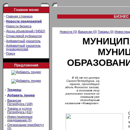
Главное меню
·
Главная страница
БИЗНЕС 
·
Новости предприятий
·
Новости бизнеса
·
Доска объявлений (34562)
Новости (0)
Вакансии (0)
Товары (0)
Инвестици
·
Отраслевой рубрикатор
МУНИЦИП
·
Алфавитный указатель
·
Алфавитный указатель
МУНИ
руководителей
·
Поиск
ОБРАЗОВАНИ
Предложения
В 44 км от центра
Санкт-Петербурга, на
трассе, проходящей
вдоль Финского залива,
·
Тендеры
в сосновом лесу
расположен поселок со
·
Добавить тендер
ставшим уже
легендарным
·
Вакансии
названием «Комарово».
Петербурга (108)
·
Товары и услуги
Петербурга (411)
·
Инвестиционные
предложения (5)
·
Организации приобретут
(0)