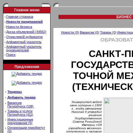
Главное меню
·
Главная страница
БИЗНЕС 
·
Новости предприятий
·
Новости бизнеса
·
Доска объявлений (34562)
Новости (0)
Вакансии (0)
Товары (0)
Инвестици
·
Отраслевой рубрикатор
ОБРАЗОВАТ
·
Алфавитный указатель
·
Алфавитный указатель
руководителей
САНКТ-П
·
Поиск
ГОСУДАРСТ
Предложения
ТОЧНОЙ МЕ
(ТЕХНИЧЕСК
·
Тендеры
·
Добавить тендер
Университет ведет
·
Вакансии
свою историю с 1900
Петербурга (108)
г., когда император
·
Товары и услуги
Николай II утвердил
Петербурга (411)
решение
Государственного
·
Инвестиционные
Совета Российской
предложения (5)
Империи «Об
·
Организации приобретут
учреждении механико-
(0)
оптического и часового