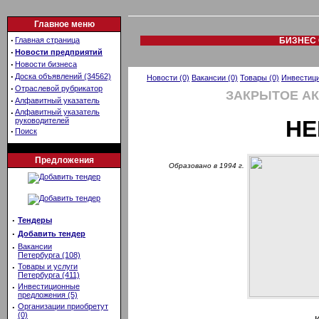
Главное меню
·
Главная страница
БИЗНЕС 
·
Новости предприятий
·
Новости бизнеса
·
Доска объявлений (34562)
Новости (0)
Вакансии (0)
Товары (0)
Инвестици
·
Отраслевой рубрикатор
ЗАКРЫТОЕ А
·
Алфавитный указатель
·
Алфавитный указатель
руководителей
НЕ
·
Поиск
Предложения
Образовано в 1994 г.
·
Тендеры
·
Добавить тендер
·
Вакансии
Петербурга (108)
·
Товары и услуги
Петербурга (411)
·
Инвестиционные
предложения (5)
·
Организации приобретут
(0)