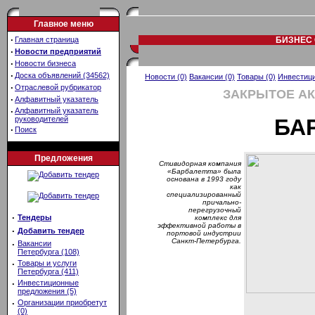
Главное меню
·
Главная страница
БИЗНЕС 
·
Новости предприятий
·
Новости бизнеса
·
Доска объявлений (34562)
Новости (0)
Вакансии (0)
Товары (0)
Инвестици
·
Отраслевой рубрикатор
ЗАКРЫТОЕ А
·
Алфавитный указатель
·
Алфавитный указатель
руководителей
БА
·
Поиск
Предложения
Стивидорная компания
«Барбалетта» была
основана в 1993 году
как
специализированный
причально-
перегрузочный
·
Тендеры
комплекс для
эффективной работы в
·
Добавить тендер
портовой индустрии
Санкт-Петербурга.
·
Вакансии
Петербурга (108)
·
Товары и услуги
Петербурга (411)
·
Инвестиционные
предложения (5)
·
Организации приобретут
(0)