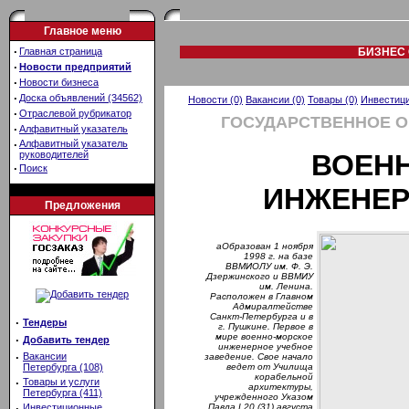
Главное меню
·
Главная страница
БИЗНЕС 
·
Новости предприятий
·
Новости бизнеса
·
Доска объявлений (34562)
Новости (0)
Вакансии (0)
Товары (0)
Инвестици
·
Отраслевой рубрикатор
ГОСУДАРСТВЕННОЕ 
·
Алфавитный указатель
·
Алфавитный указатель
руководителей
ВОЕН
·
Поиск
ИНЖЕНЕР
Предложения
aОбразован 1 ноября
1998 г. на базе
ВВМИОЛУ им. Ф. Э.
Дзержинского и ВВМИУ
им. Ленина.
Расположен в Главном
Адмиралтействе
Санкт-Петербурга и в
·
Тендеры
г. Пушкине. Первое в
мире военно-морское
·
Добавить тендер
инженерное учебное
·
Вакансии
заведение. Свое начало
Петербурга (108)
ведет от Училища
корабельной
·
Товары и услуги
архитектуры,
Петербурга (411)
учрежденного Указом
·
Инвестиционные
Павла I 20 (31) августа