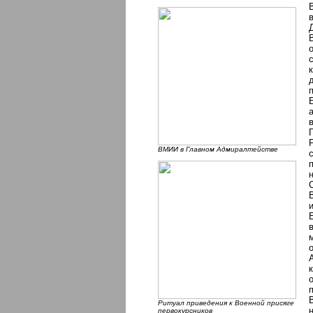
ВМИИ в Главном Адмиралтействе
Ритуал приведения к Военной присяге
первокурсников