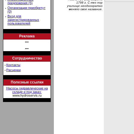
1798 г. С тех пор
предложения (5)
училище неоднократно
·
Организации приобретут
меняло свое название.
(0)
·
Вход для
зарегистрированных
пользователей
Реклама
•••
•••
Сотрудничество
·
Контакты
·
Расценки
Полезные ссылки
Насосы гидравлические на
складе и под заказ:
www.hydroservis.ru