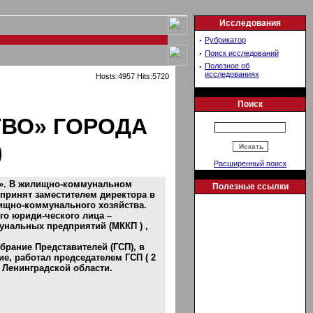
Исследования
·
Рубрикатор
·
Поиск исследований
·
Полезное об
исследованиях
Hosts:4957 Hits:5720
Поиск
ВО» ГОРОДА
)
Расширенный поиск
Х». В жилищно-коммунальном
Полезные ссылки
л принят заместителем директора в
ищно-коммунального хозяйства.
го юриди-ческого лица –
унальных предприятий (МККП ) ,
рание Представителей (ГСП), в
ие, работал председателем ГСП ( 2
 Ленинградской области.