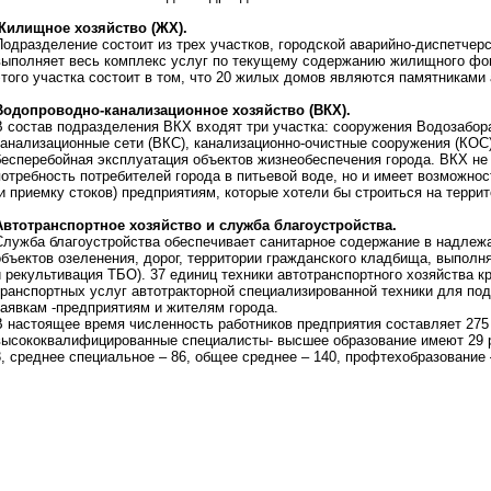
Жилищное хозяйство (ЖХ).
Подразделение состоит из трех участков, городской аварийно-диспетчер
выполняет весь комплекс услуг по текущему содержанию жилищного фо
этого участка состоит в том, что 20 жилых домов являются памятниками 
Водопроводно-канализационное хозяйство (ВКХ).
В состав подразделения ВКХ входят три участка: сооружения Водозабор
канализационные сети (ВКС), канализационно-очистные сооружения (КОС)
бесперебойная эксплуатация объектов жизнеобеспечения города. ВКХ не
потребность потребителей города в питьевой воде, но и имеет возможно
(и приемку стоков) предприятиям, которые хотели бы строиться на терри
Автотранспортное хозяйство и служба благоустройства.
Служба благоустройства обеспечивает санитарное содержание в надлеж
объектов озеленения, дорог, территории гражданского кладбища, выполн
и рекультивация ТБО). 37 единиц техники автотранспортного хозяйства к
транспортных услуг автотракторной специализированной техники для под
заявкам -предприятиям и жителям города.
В настоящее время численность работников предприятия составляет 275
высококвалифицированные специалисты- высшее образование имеют 29 р
3, среднее специальное – 86, общее среднее – 140, профтехобразование 