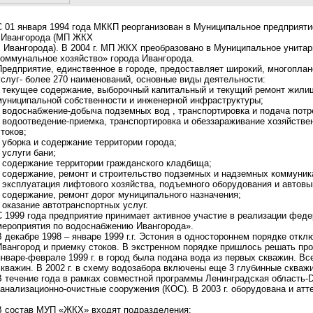
С 01 января 1994 года МККП реорганизован в Муниципальное предприят
г.Ивангорода (МП ЖКХ
г. Ивангорода). В 2004 г. МП ЖКХ преобразовано в Муниципальное унит
коммунальное хозяйство» города Ивангорода.
Предприятие, единственное в городе, предоставляет широкий, многопл
услуг- более 270 наименований, основные виды деятельности:
• текущее содержание, выборочный капитальный и текущий ремонт жили
муниципальной собственности и инженерной инфраструктуры;
• водоснабжение-добыча подземных вод , транспортировка и подача потр
• водоотведение-приемка, транспортировка и обеззараживание хозяйств
стоков;
• уборка и содержание территории города;
• услуги бани;
• содержание территории гражданского кладбища;
• содержание, ремонт и строительство подземных и надземных коммуник
• эксплуатация лифтового хозяйства, подъемного оборудования и автовы
• содержание, ремонт дорог муниципального назначения;
• оказание автотранспортных услуг.
С 1999 года предприятие принимает активное участие в реализации фе
мероприятия по водоснабжению Ивангорода».
В декабре 1998 – январе 1999 г.г. Эстония в одностороннем порядке отк
Ивангород и приемку стоков. В экстренном порядке пришлось решать пр
январе-феврале 1999 г. в город была подана вода из первых скважин. Все
скважин. В 2002 г. в схему водозабора включены еще 3 глубинные скваж
В течение года в рамках совместной программы Ленинградская область
канализационно-очистные сооружения (КОС). В 2003 г. оборудована и ат
В состав МУП «ЖКХ» входят подразделения: