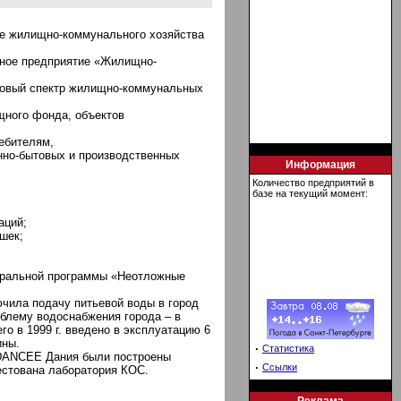
ие жилищно-коммунального хозяйства
арное предприятие «Жилищно-
ановый спектр жилищно-коммунальных
щного фонда, объектов
ебителям,
енно-бытовых и производственных
Информация
Количество предприятий в
базе на текущий момент:
аций;
шек;
деральной программы «Неотложные
лючила подачу питьевой воды в город
облему водоснабжения города – в
го в 1999 г. введено в эксплуатацию 6
ины.
·
Статистика
-DANCEE Дания были построены
·
Ссылки
тестована лаборатория КОС.