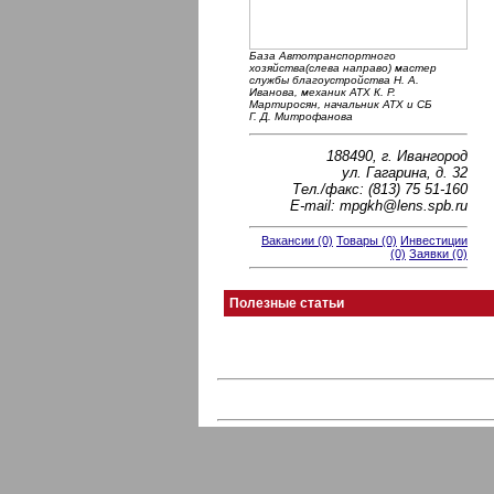
База Автотранспортного
хозяйства(слева направо) мастер
службы благоустройства Н. А.
Иванова, механик АТХ К. Р.
Мартиросян, начальник АТХ и СБ
Г. Д. Митрофанова
188490, г. Ивангород
ул. Гагарина, д. 32
Тел./факс: (813) 75 51-160
E-mail: mpgkh@lens.spb.ru
Вакансии (0)
Товары (0)
Инвестиции
(0)
Заявки (0)
Полезные статьи