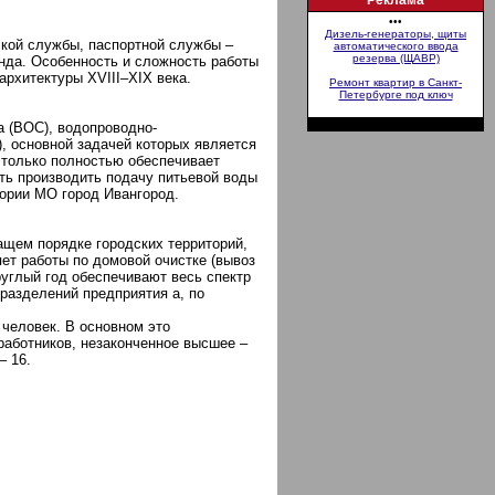
Реклама
•••
Дизель-генераторы, щиты
ской службы, паспортной службы –
автоматического ввода
резерва (ЩАВР)
нда. Особенность и сложность работы
архитектуры ХVIII–ХIХ века.
Ремонт квартир в Санкт-
Петербурге под ключ
а (ВОС), водопроводно-
, основной задачей которых является
 только полностью обеспечивает
сть производить подачу питьевой воды
тории МО город Ивангород.
ащем порядке городских территорий,
яет работы по домовой очистке (вывоз
руглый год обеспечивают весь спектр
разделений предприятия а, по
 человек. В основном это
аботников, незаконченное высшее –
– 16.