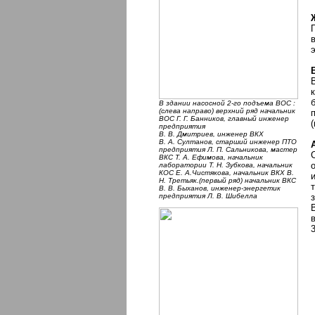
В здании насосной 2-го подъема ВОС :
(слева направо) верхний ряд начальник
ВОС Г. Г. Банников, главный инженер
предприятия
В. В. Дмитриев, инженер ВКХ
В. А. Султанов, старший инженер ПТО
предприятия Л. П. Сальникова, мастер
ВКС Т. А. Ефимова, начальник
лаборатории Т. Н. Зубкова, начальник
КОС Е. А.Чистякова, начальник ВКХ В.
Н. Третьяк.(первый ряд) начальник ВКС
В. В. Быханов, инженер-энергетик
предприятия Л. В. Шибелла