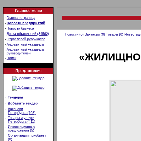
Главное меню
·
Главная страница
·
Новости предприятий
·
Новости бизнеса
·
Доска объявлений (34562)
Новости (0)
Вакансии (0)
Товары (0)
Инвестици
·
Отраслевой рубрикатор
·
Алфавитный указатель
·
Алфавитный указатель
руководителей
«ЖИЛИЩНО
·
Поиск
Предложения
·
Тендеры
·
Добавить тендер
·
Вакансии
Петербурга (108)
·
Товары и услуги
Петербурга (411)
·
Инвестиционные
предложения (5)
·
Организации приобретут
(0)