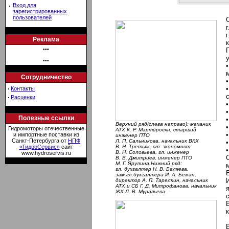
·
Вход для
зарегистрированных
пользователей
Реклама
•••
•••
Сотрудничество
·
Контакты
·
Расценки
Полезные ссылки
Верхний ряд(слева направо): механик
Гидромоторы отечественные
АТХ К. Р. Мартиросян, старший
и импортные поставки из
инженер ПТО
Санкт-Петербурга от
НПФ
Л. П. Сальникова, начальник ВКХ
«ГидроСервис»
сайт
В. Н. Третьяк, ст. экономист
В. Н. Соловьева, гл. инженер
www.hydroservis.ru
В. В. Дмитриев, инженер ПТО
М. Г. Ярулина.Нижний ряд:
гл. бухгалтер Н. В. Беляева,
зам.гл.бухгалтера И. А. Бежан,
директор А. П. Тарелкин, начальник
АТХ и СБ Г. Д. Митрофанова, начальник
ЖХ Л. В. Муравьева