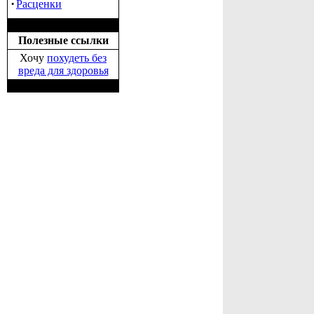
·
Расценки
Полезные ссылки
Хочу
похудеть без
вреда для здоровья