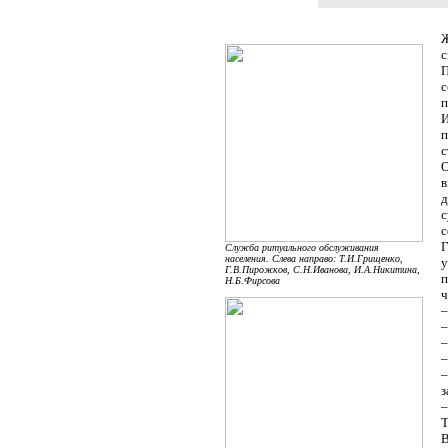
Ж
с
П
с
п
И
п
с
О
в
д
с
с
Г
Служба ритуального обслуживания
населения. Слева направо: Т.И.Грищенко,
у
Г.В.Пирожков, С.Н.Иванова, И.А.Никитина,
п
Н.Б.Фирсова
ч
–
–
–
–
–
з
–
Т
В