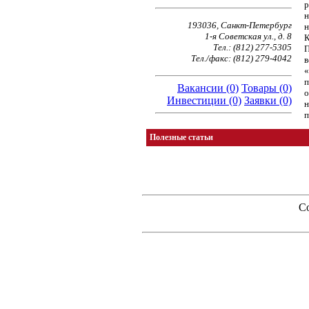
р
н
193036, Санкт-Петербург
н
1-я Советская ул., д. 8
К
Тел.: (812) 277-5305
П
Тел./факс: (812) 279-4042
в
«
п
Вакансии (0)
Товары (0)
о
Инвестиции (0)
Заявки (0)
н
п
Полезные статьи
Co