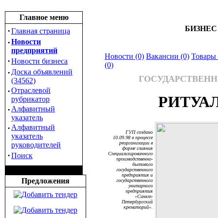
Главное меню
БИЗНЕС
·
Главная страница
·
Новости
предприятий
Новости (0)
Вакансии (0)
Товары 
·
Новости бизнеса
(0)
·
Доска объявлений
ГОСУДАРСТВЕНН
(34562)
·
Отраслевой
РИТУА
рубрикатор
·
Алфавитный
указатель
·
Алфавитный
ГУП создано
указатель
10.09.98 в процессе
реорганизации в
руководителей
форме слияния
·
Специализированного
Поиск
производственно-
бытового
государственного
предприятия и
Предложения
государственного
унитарного
предприятия
«Санкт-
Петербургский
крематорий».