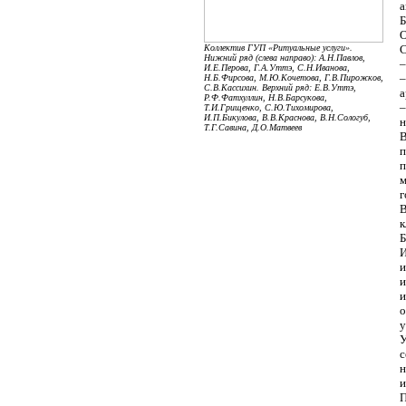
а
Б
О
Коллектив ГУП «Ритуальные услуги».
С
Нижний ряд (слева направо): А.Н.Павлов,
–
И.Е.Перова, Г.А.Уттэ, С.Н.Иванова,
–
Н.Б.Фирсова, М.Ю.Кочетова, Г.В.Пирожков,
С.В.Кассихин. Верхний ряд: Е.В.Уттэ,
а
Р.Ф.Фатхуллин, Н.В.Барсукова,
–
Т.И.Грищенко, С.Ю.Тихомирова,
И.П.Бикулова, В.В.Краснова, В.Н.Сологуб,
н
Т.Г.Савина, Д.О.Матвеев
В
п
п
м
г
В
к
Б
И
и
и
и
о
у
У
с
н
и
П