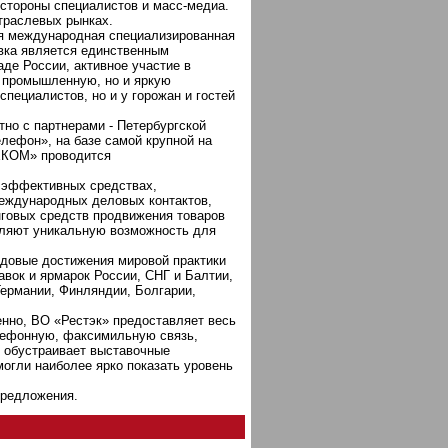
стороны специалистов и масс-медиа.
траслевых рынках.
я международная специализированная
вка является единственным
де России, активное участие в
о промышленную, но и яркую
пециалистов, но и у горожан и гостей
тно с партнерами - Петербургской
ефон», на базе самой крупной на
ЕКОМ» проводится
 эффективных средствах,
еждународных деловых контактов,
нговых средств продвижения товаров
вляют уникальную возможность для
едовые достижения мировой практики
авок и ярмарок России, СНГ и Балтии,
ермании, Финляндии, Болгарии,
енно, ВО «Рестэк» предоставляет весь
елефонную, факсимильную связь,
 обустраивает выставочные
могли наиболее ярко показать уровень
предложения.