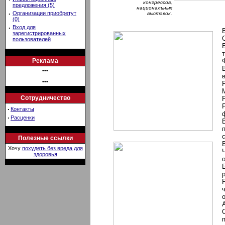
конгрессов,
предложения (5)
национальных
·
Организации приобретут
выставок.
(0)
·
Вход для
зарегистрированных
пользователей
Реклама
•••
•••
Сотрудничество
·
Контакты
·
Расценки
Полезные ссылки
Хочу
похудеть без вреда для
здоровья