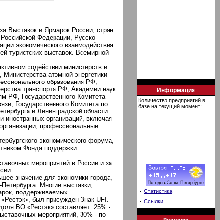
за Выставок и Ярмарок России, стран
 Российской Федерации, Русско-
иации экономического взаимодействия
ей туристских выставок, Всемирной
активном содействии министерств и
, Министерства атомной энергетики
ессионального образования РФ,
ерства транспорта PФ, Академии наук
Информация
иям РФ, Государственного Комитета
Количество предприятий в
язи, Государственного Комитета по
базе на текущий момент:
етербурга и Ленинградской области.
и иностранных организаций, включая
 организации, профессиональные
тербургского экономического форума,
стником Фонда поддержки
тавочных мероприятий в России и за
сии.
шее значение для экономики города,
-Петербурга. Многие выставки,
·
Статистика
марок, поддерживаемых
«Рестэк», был присужден Знак UFI.
·
Ссылки
доля ВО «Рестэк» составляет: 25% -
ыставочных мероприятий, 30% - по