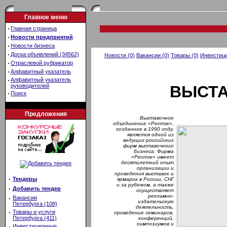
Главное меню
·
Главная страница
·
Новости предприятий
·
Новости бизнеса
·
Доска объявлений (34562)
Новости (0)
Вакансии (0)
Товары (0)
Инвестици
·
Отраслевой рубрикатор
·
Алфавитный указатель
·
Алфавитный указатель
руководителей
ВЫСТА
·
Поиск
Предложения
Выставочное
объединение «Рестэк»,
созданное в 1990 году,
является одной из
ведущих российских
фирм выставочного
бизнеса. Фирма
«Рестэк» имеет
деcятилетний опыт
организации и
проведения выставок и
·
Тендеры
ярмарок в России, СНГ
и за рубежом, а также
·
Добавить тендер
осуществляет
рекламно-
·
Вакансии
издательскую
Петербурга (108)
деятельность,
·
Товары и услуги
проведение семинаров,
Петербурга (411)
конференций,
симпозиумов и
·
Инвестиционные