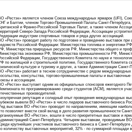
ВО «Рестэк» является членом Союза международных ярмарок (UFI), Сою
СНГ и Балтии, членом Торгово-Промышленной Палаты Санкт-Петербурга,
Британской и Франко-Российской Торговых Палат, а также членом Ассоц
территорий Северо-Запада Российской Федерации, Ассоциации устроител
Федерации индустрии спортивных товаров и ряда других ассоциаций.
ВО «Рестэк» проводит работу по подготовке и проведению выставок при 
ведомств Российской Федерации: Министерства топлива и энергетики РФ
РФ, Министерства природных ресурсов РФ, Министерства общего и проф
Министерства экономики PФ, Министерства промышленности PФ, Минист
Российской Федерации, Государственного Комитета по науке и технолог
РФ по жилищной и строительной политике, Государственного Комитета св
физической культуре и туризму и других, а также Администрации Санкт-П
ВО «Рестэк» работает в тесном сотрудничестве с рядом международных 
посольства, консульства, торгово-промышленные палаты и выставочные
союзы и ассоциации.
ВО «Рестэк» выступает одним из официальных спонсоров ежегодного Пе
Чемпионата по программированию среди студентов (AСМ), является уча
отечественных производителей.
Безупречная репутация и солидный опыт проведения международных выс
рубежом вывели ВО «Рестэк» в число лидеров выставочного бизнеса Рос
Ряд выставок ВО «Рестэк» проводит по направлениям, имеющим наиболь
что позволяет внести свой вклад в дело развития промышленности Санкт
организуемые ВО «Рестэк», вошли в число приоритетных выставок и яр
Администрацией Санкт-Петербурга. Четырем выставкам, проводимым ВО 
Среди крупнейших участников выставочного бизнеса в Санкт-Петербурге 
по количеству выставочных мероприятий, 32% - по суммарной площади в