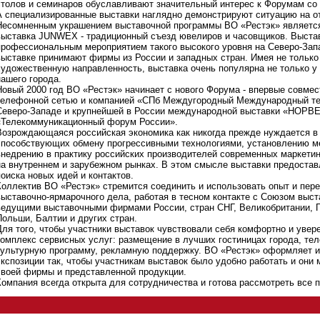
столов и семинаров обуславливают значительный интерес к Форумам со 
А специализированные выставки наглядно демонстрируют ситуацию на о
Несомненным украшением выставочной программы ВО «Рестэк» являетс
выставка JUNWEX - традиционный съезд ювелиров и часовщиков. Выста
профессиональным мероприятием такого высокого уровня на Северо-Запа
выставке принимают фирмы из России и западных стран. Имея не тольк
художественную направленность, выставка очень популярна не только у с
нашего города.
Новый 2000 год ВО «Рестэк» начинает с нового Форума - впервые совмес
телефонной сетью и компанией «СПб Междугородный Международный тел
Северо-Западе и крупнейшей в России международной выставки «НОРВ
«Телекоммуникационный форум России».
Возрождающаяся российская экономика как никогда прежде нуждается в
способствующих обмену прогрессивными технологиями, установлению м
внедрению в практику российских производителей современных маркети
на внутреннем и зарубежном рынках. В этом смысле выставки предоста
поиска новых идей и контактов.
Коллектив ВО «Рестэк» стремится соединить и использовать опыт и пер
выставочно-ярмарочного дела, работая в тесном контакте с Союзом выст
ведущими выставочными фирмами России, стран СНГ, Великобритании, Г
Польши, Балтии и других стран.
Для того, чтобы участники выставок чувствовали себя комфортно и увер
комплекс сервисных услуг: размещение в лучших гостиницах города, т
культурную программу, рекламную поддержку. ВО «Рестэк» оформляет и
экспозиции так, чтобы участникам выставок было удобно работать и они 
своей фирмы и представленной продукции.
Компания всегда открыта для сотрудничества и готова рассмотреть все 