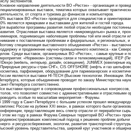
числу экспонентов.
Основное направление деятельности ВО «Рестэк» - организация и пров
специализированных выставок, тематика которых охватывает практическ
деятельности, от спорта и туризма до финансов и компьютеров.
80% выставок ВО «Рестэк» проводятся для специалистов и ориентирова
20% являются ярмарками и выставками для жителей и гостей города.
Для выработки программы развития любой отрасли необходим постоянный
развития. Отраслевая выставка является «микромоделью» рынка и, про
семинаров, поднимающих наболевшие проблемы той или иной отрасли ил
внимание к поставленным проблемам и федеральных, и региональных, и 
Поэтому специализация выставочного объединения «Рестэк» - выставочн
поддержку и продвижение научно-промышленного комплекса - как Северо-
целом. Среди выставок, организуемых ВО «Рестэк», - самые крупные и 
мероприятия: «Норвеком» (системы связи и телекоммуникаций), IFEP (Пе
FIDexpo (мебель, интерьер, дизайн, освещение), JUNWEX (ювелирные из
«Природные ресурсы стран СНГ», CIS OFFSHORE (нефть и газ шельфовой
(косметика, парфюмерия, оборудование для парикмахерских и косметиче
России являются выставки HI-TECH (Высокие технологии. Инновации. Инв
Петербурга, которые объединение проводит по заказу Министерства наук
Санкт-Петербурга соответственно.
Все выставки проходят в сопровождении профессиональных конгрессов, 
столов, что позволяет совместно с административными и отраслевыми о
проводить особые по масштабам мероприятия - Форумы.
В 1999 году в Санкт-Петербурге с большим успехом прошел междунар
комплекс России на рубеже XXI века», в рамках которого были организо
конференции, представляющие весь спектр отрасли от переработки сырья
В этом же году в рамках Форума Северных территорий ВО «Рестэк» пров
продемонстрировавших комплексный подход к решению проблем добычи 
энерго- и ресурсосбережения, экологии, развития транспортной структур
Высокий уровень представительства, широкий круг участников и обширн