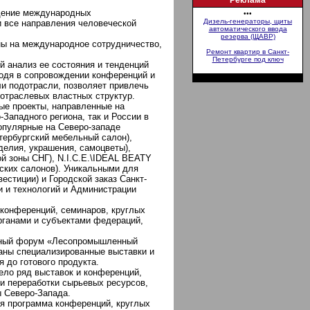
Реклама
едение международных
•••
Дизель-генераторы, щиты
и все направления человеческой
автоматического ввода
резерва (ЩАВР)
ны на международное сотрудничество,
Ремонт квартир в Санкт-
Петербурге под ключ
 анализ ее состояния и тенденций
ходя в сопровождении конференций и
и подотрасли, позволяет привлечь
отраслевых властных структур.
ые проекты, направленные на
Западного региона, так и России в
популярные на Северо-западе
тербургский мебельный салон),
делия, украшения, самоцветы),
 зоны СНГ), N.I.C.E.\IDEAL BEATY
ских салонов). Уникальными для
естиции) и Городской заказ Санкт-
и и технологий и Администрации
конференций, семинаров, круглых
рганами и субъектами федераций,
одный форум «Лесопромышленный
ваны специализированные выставки и
 до готового продукта.
ело ряд выставок и конференций,
и переработки сырьевых ресурсов,
ы Северо-Запада.
ая программа конференций, круглых